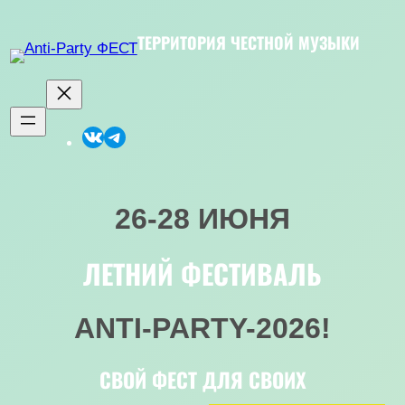
Перейти
к
ТЕРРИТОРИЯ ЧЕСТНОЙ МУЗЫКИ
содержимому
Встреча в VK
Чат фестиваля
26-28 ИЮНЯ
ЛЕТНИЙ ФЕСТИВАЛЬ
ANTI-PARTY-2026!
СВОЙ ФЕСТ ДЛЯ СВОИХ