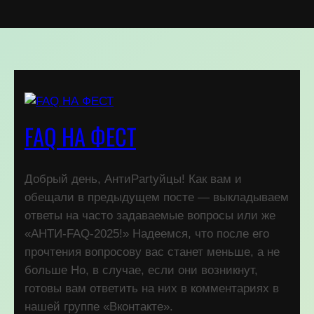
FAQ НА ФЕСТ
Добрый день, АнтиPartyйцы! Как вам и
обещали в предыдущем посте — выкладываем
ответы на часто задаваемые вопросы или же
«АНТИ-FAQ-2025!» Надеемся, что после его
прочтения вопросову вас станет меньше, а не
больше Но, в случае, если они возникнут,
готовы вам ответить на них в комментариях в
нашей группе «Вконтакте».