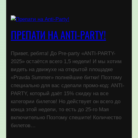
ПРЕПАТИ НА ANTI-PARTY!
Привет, ребята! До Pre-party «ANTI-PARTY-
2025» остаётся всего 1,5 недели! И мы хотим
видеть на движухе на открытой площадке
«Pravda Summer» полнейшие битки! Поэтому
специально для вас сделали промо-код: ANTI-
PARTY, который даёт 15% скидку на все
категории билетов! Но действует он всего до
конца этой недели, то есть до 25-го Мая
включительно Поэтому спешите! Количество
билетов…