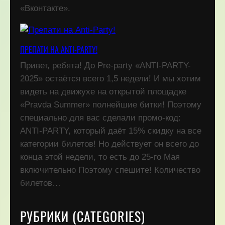
«Вконтакте».
ПРЕПАТИ НА ANTI-PARTY!
Привет, ребята! До Pre-party «ANTI-PARTY-
2025» остаётся всего 1,5 недели! И мы хотим
видеть на движухе на открытой площадке
«Pravda Summer» полнейшие битки! Поэтому
специально для вас сделали промо-код:
ANTI-PARTY, который даёт 15% скидку на все
категории билетов! Но действует он всего до
конца этой недели, то есть до 25-го Мая
включительно Поэтому спешите! Количество
билетов…
РУБРИКИ (CATEGORIES)